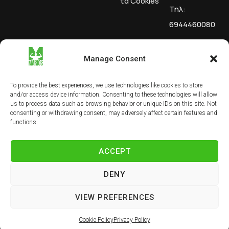
τα Cookies
Τηλ:
6944460080
MN
Manage Consent
Performan
ce Lab
To provide the best experiences, we use technologies like cookies to store
Μονοπρόσ
and/or access device information. Consenting to these technologies will allow
us to process data such as browsing behavior or unique IDs on this site. Not
ωπη IKE
consenting or withdrawing consent, may adversely affect certain features and
ΑΦΜ:
functions.
803018766
ACCEPT
DENY
© 2026 Marios Performance Lab. All rights reserved. Made
VIEW PREFERENCES
with ❤︎ from
Polygons
Cookie Policy
Privacy Policy