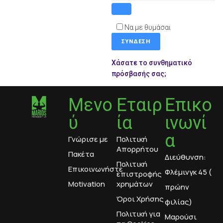
Να με θυμάσαι
ΣΎΝΔΕΣΗ
Χάσατε το συνθηματικό
πρόσβασής σας;
Μενο
Εταιρ
Επικο
ύ
ία
ινωνί
α
Γνώρισε με
Πολιτική
Απορρήτου
Πακέτα
Διεύθυνση:
Πολιτική
Επικοινωνήστε
Φλέμινγκ 45 (
επιστροφής
Motivation
χρημάτων
πρώην
Όροι Χρήσης
φιλίας)
Πολιτική για
Μαρούσι